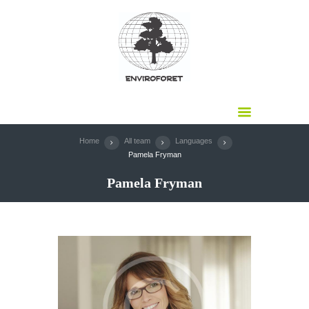
Home
All team
Languages
Pamela Fryman
Pamela Fryman