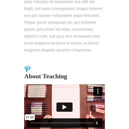
quia voluptas sit aspernatur aut odit aut
fugit, sed quia consequuntur magni dolores
eos qui ratione voluptatem sequi nesciunt.
Neque porro quisquam est, qui dolorem
ipsum quia dolor sit amet, consectetur,
adipisci velit, sed quia non numquam eius
modi tempora incidunt ut labore et dolore
magnam aliquam quaerat voluptatem.
About Teaching