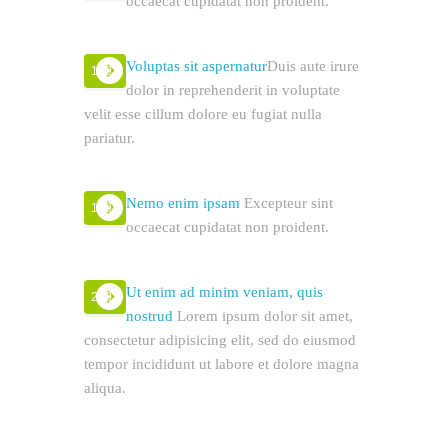
occaecat cupidatat non proident.
Voluptas sit aspernatur
Duis aute irure
1991
dolor in reprehenderit in voluptate
velit esse cillum dolore eu fugiat nulla
pariatur.
Nemo enim ipsam
Excepteur sint
1994
occaecat cupidatat non proident.
Ut enim ad minim veniam, quis
2001
nostrud
Lorem ipsum dolor sit amet,
consectetur adipisicing elit, sed do eiusmod
tempor incididunt ut labore et dolore magna
aliqua.