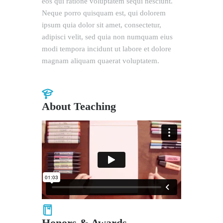
eos qui ratione voluptatem sequi nesciunt.
Neque porro quisquam est, qui dolorem
ipsum quia dolor sit amet, consectetur,
adipisci velit, sed quia non numquam eius
modi tempora incidunt ut labore et dolore
magnam aliquam quaerat voluptatem.
About Teaching
Honors & Awards